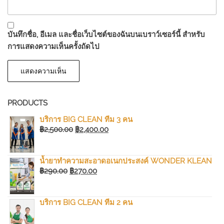
บันทึกชื่อ, อีเมล และชื่อเว็บไซต์ของฉันบนเบราว์เซอร์นี้ สำหรับ
การแสดงความเห็นครั้งถัดไป
PRODUCTS
บริการ BIG CLEAN ทีม 3 คน
ORIGINAL
CURRENT
฿
2,500.00
฿
2,400.00
PRICE
PRICE
WAS:
IS:
น้ำยาทำความสะอาดอเนกประสงค์ WONDER KLEAN
฿2,500.00.
฿2,400.00.
ORIGINAL
CURRENT
฿
290.00
฿
270.00
PRICE
PRICE
WAS:
IS:
บริการ BIG CLEAN ทีม 2 คน
฿290.00.
฿270.00.