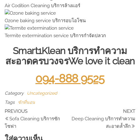
Air Codition Cleaning บริการล้างแอร์
Ozone baking service บริการอบโอโซน
Termite extermination service บริการกำจัดปลวก
Smart1Klean บริการทำความ
สะอาดครบวงจร
We love it clean
094-888 9525
Category
Uncategorized
Tags
ซักที่นอน
แนะแนว
Previous
N
PREVIOUS
NEXT
Post
Po
Sofa Cleaning บริการซัก
Deep Cleaning บริการทำความ
เรื่อง
โซฟา
สะอาดล้ำลึก
ใส่ความเห็น